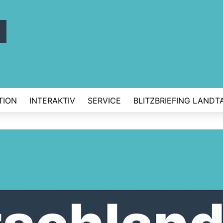
d
TION
INTERAKTIV
SERVICE
BLITZBRIEFING LANDT