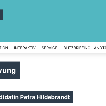
d
TION
INTERAKTIV
SERVICE
BLITZBRIEFING LANDT
hwung
idatin Petra Hildebrandt