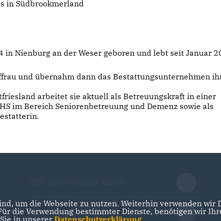
s in Südbrookmerland
 in Nienburg an der Weser geboren und lebt seit Januar 
uffrau und übernahm dann das Bestattungsunternehmen ih
esland arbeitet sie aktuell als Betreuungskraft in einer
KVHS im Bereich Seniorenbetreuung und Demenz sowie als
statterin.
CDU Kreisverband Aurich
nd, um die Webseite zu nutzen. Weiterhin verwenden wir Di
r die Verwendung bestimmter Dienste, benötigen wir Ihre 
CDU Niedersachsen
 Sie in unserer
Datenschutzerklärung
.