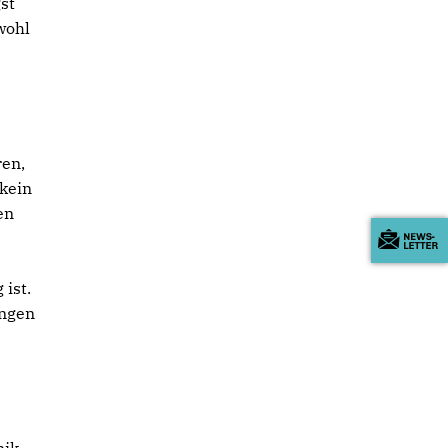
st
wohl
ren,
 kein
en
 ist.
ungen