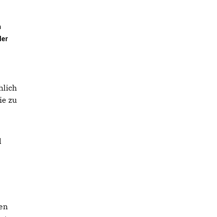
n
ler
hlich
ie zu
d
en