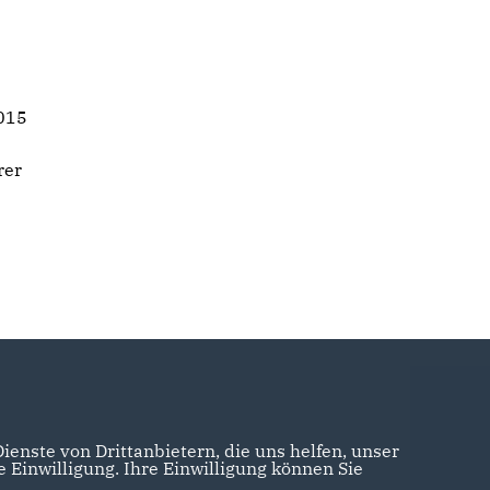
2015
rer
enste von Drittanbietern, die uns helfen, unser
Einwilligung. Ihre Einwilligung können Sie