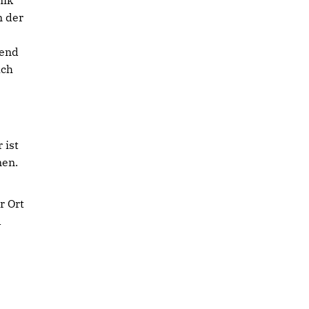
nik
n der
hend
uch
 ist
en.
r Ort
d