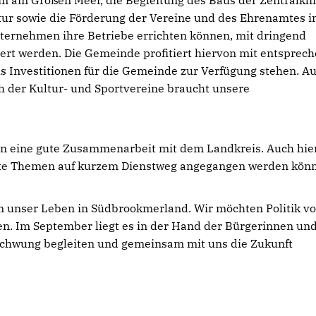
em am Großen Meer, die Begleitung des Baus der Zentralkli
ktur sowie die Förderung der Vereine und des Ehrenamtes i
ernehmen ihre Betriebe errichten können, mit dringend
ert werden. Die Gemeinde profitiert hiervon mit entsprec
 Investitionen für die Gemeinde zur Verfügung stehen. A
h der Kultur- und Sportvereine braucht unsere
an eine gute Zusammenarbeit mit dem Landkreis. Auch hier
ete Themen auf
kurzem Dienstweg angegangen werden könn
n unser Leben in Südbrookmerland. Wir möchten Politik vo
n. Im September liegt es in der Hand der Bürgerinnen un
schwung begleiten und gemeinsam mit uns die Zukunft