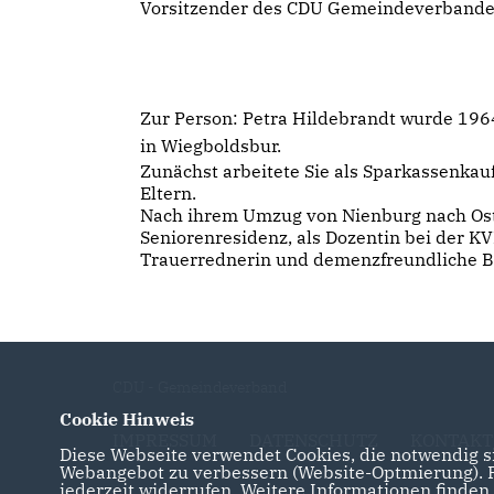
Vorsitzender des CDU Gemeindeverbande
Zur Person: Petra Hildebrandt wurde 1964
in Wiegboldsbur.
Zunächst arbeitete Sie als Sparkassenka
Eltern.
Nach ihrem Umzug von Nienburg nach Ostfri
Seniorenresidenz, als Dozentin bei der 
Trauerrednerin und demenzfreundliche Be
CDU - Gemeindeverband
Cookie Hinweis
IMPRESSUM
DATENSCHUTZ
KONTAKT
Diese Webseite verwendet Cookies, die notwendig si
Webangebot zu verbessern (Website-Optmierung). Fü
jederzeit widerrufen. Weitere Informationen finden