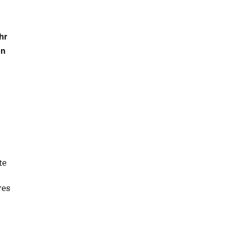
hr
en
te
res