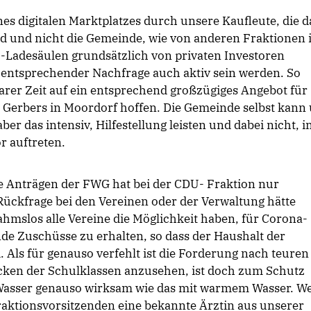
nes digitalen Marktplatzes durch unsere Kaufleute, die d
nd und nicht die Gemeinde, wie von anderen Fraktionen 
E-Ladesäulen grundsätzlich von privaten Investoren
i entsprechender Nachfrage auch aktiv sein werden. So
arer Zeit auf ein entsprechend großzügiges Angebot für
erbers in Moordorf hoffen. Die Gemeinde selbst kann
ber das intensiv, Hilfestellung leisten und dabei nicht, i
r auftreten.
he Anträgen der FWG hat bei der CDU- Fraktion nur
Rückfrage bei den Vereinen oder der Verwaltung hätte
hmslos alle Vereine die Möglichkeit haben, für Corona-
e Zuschüsse zu erhalten, so dass der Haushalt der
 Als für genauso verfehlt ist die Forderung nach teuren
en der Schulklassen anzusehen, ist doch zum Schutz
Wasser genauso wirksam wie das mit warmem Wasser. W
Fraktionsvorsitzenden eine bekannte Ärztin aus unserer