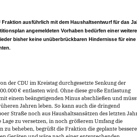
U Fraktion ausführlich mit dem Haushaltsentwurf für das Ja
stitionsplan angemeldeten Vorhaben bedürfen einer weiter
ieder bisher keine unüberbrückbaren Hindernisse für eine
ten.
von der CDU im Kreistag durchgesetzte Senkung der
00.000 € entlasten wird. Ohne diese große Entlastung
 mit einem beängstigenden Minus abschließen und müss
rüheren Jahren leben. So kann auch die dringend
oer Straße noch aus Haushaltsansätzen des letzten Jah
e Lage zu versetzen, in noch größerem Umfang die
 zu beheben, begrüßt die Fraktion die geplante bessere
hen Geräten und wäre nach einer entsprechenden