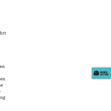
hrt
hen
den
ne
e
ung